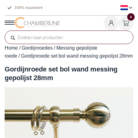
100% maatwerk
Ruime Voorraad
0
Producten
zoeken
Home
/
Gordijnroedes
/
Messing gepolijste
roede
/ Gordijnroede set bol wand messing gepolijst 28mm
Gordijnroede set bol wand messing
gepolijst 28mm