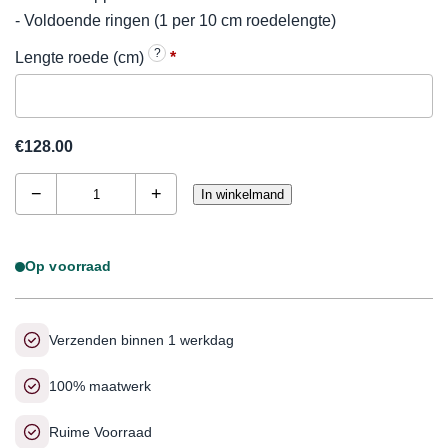
- Voldoende ringen (1 per 10 cm roedelengte)
?
Lengte roede (cm)
*
€
128.00
Gordijnroede
−
+
set
In winkelmand
bol
wand
messing
gepolijst
Op voorraad
28mm
aantal
Verzenden binnen 1 werkdag
100% maatwerk
Ruime Voorraad